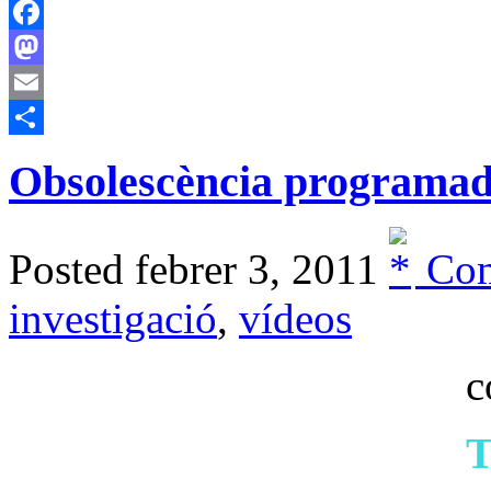
Facebook
Mastodon
Email
Comparteix
Obsolescència programa
Posted febrer 3, 2011
Com
investigació
,
vídeos
c