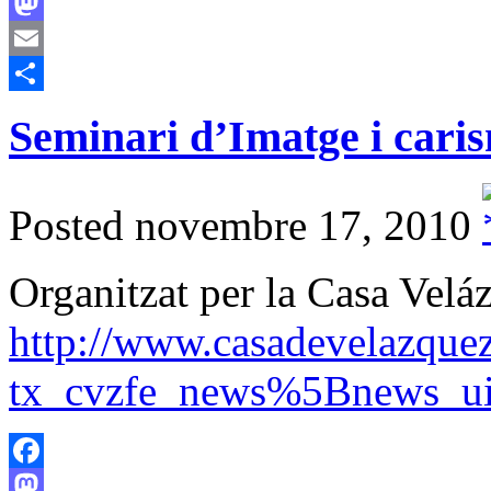
Facebook
Mastodon
Email
Comparteix
Seminari d’Imatge i caris
Posted novembre 17, 2010
Organitzat per la Casa Velá
http://www.casadevelazquez.
tx_cvzfe_news%5Bnews_
Facebook