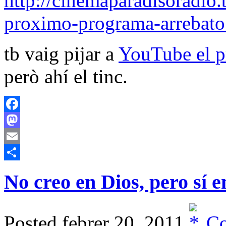
http://cinemaparadisoradio
proximo-programa-arrebato
tb vaig pijar a
YouTube el 
però ahí el tinc.
Facebook
Mastodon
Email
Comparteix
No creo en Dios, pero sí 
Posted febrer 20, 2011
Co