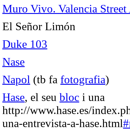
Muro Vivo. Valencia Street 
El Señor Limón
Duke 103
Nase
Napol
(tb fa
fotografia
)
Hase
, el seu
bloc
i una
http://www.hase.es/index.p
una-entrevista-a-hase.html
#