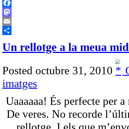
Facebook
Mastodon
Email
Comparteix
Un rellotge a la meua mi
Posted octubre 31, 2010
C
imatges
Uaaaaaa! És perfecte per a 
De veres. No recorde l’úl
rellotge. I els que m’en