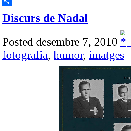
Email
Comparteix
Discurs de Nadal
Posted desembre 7, 2010
fotografia
,
humor
,
imatges