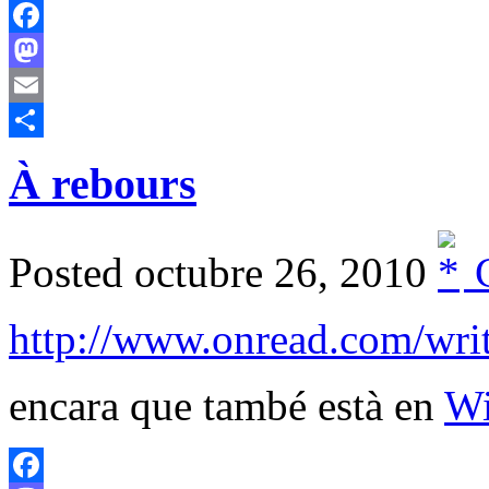
Facebook
Mastodon
Email
Comparteix
À rebours
Posted octubre 26, 2010
C
http://www.onread.com/wri
encara que també està en
Wi