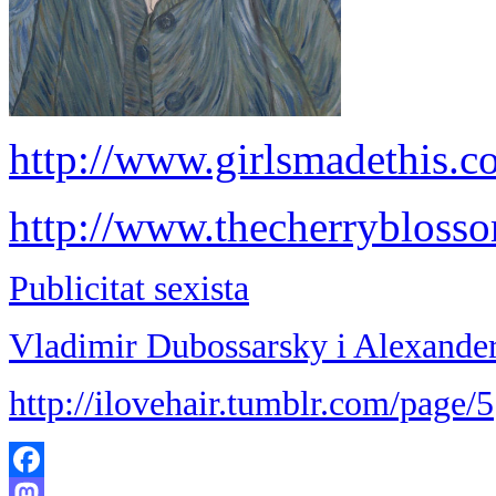
http://www.girlsmadethis.c
http://www.thecherryblosso
Publicitat sexista
Vladimir Dubossarsky i Alexande
http://ilovehair.tumblr.com/page/5
Facebook