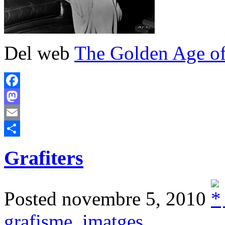
Del web
The Golden Age o
Facebook
Mastodon
Email
Comparteix
Grafiters
Posted novembre 5, 2010
grafisme
,
imatges