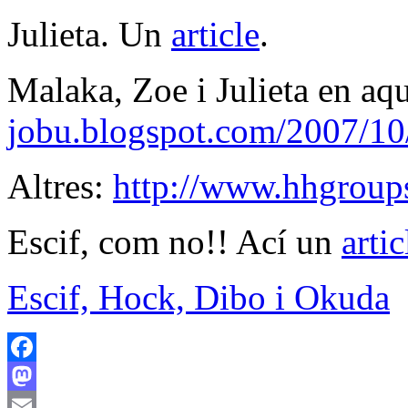
Julieta. Un
article
.
Malaka, Zoe i Julieta en aq
jobu.blogspot.com/2007/10/
Altres:
http://www.hhgroups
Escif, com no!! Ací un
artic
Escif, Hock, Dibo i Okuda
Facebook
Mastodon