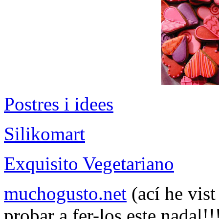
Postres i idees
Silikomart
Exquisito Vegetariano
muchogusto.net
(ací he vist
probar a fer-los este nadal!!