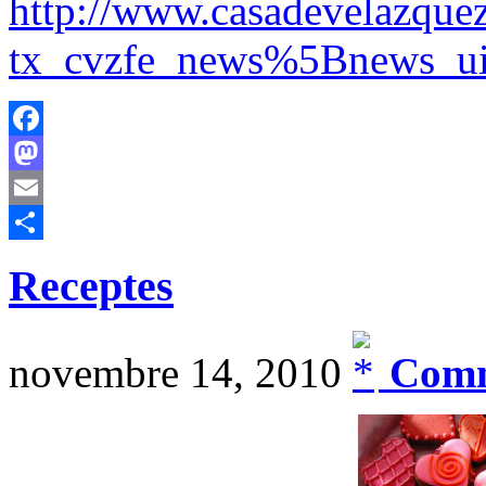
http://www.casadevelazquez.
tx_cvzfe_news%5Bnews_
Facebook
Mastodon
Email
Comparteix
Receptes
novembre 14, 2010
Comm