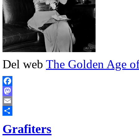
Del web
The Golden Age o
Facebook
Mastodon
Email
Comparteix
Grafiters