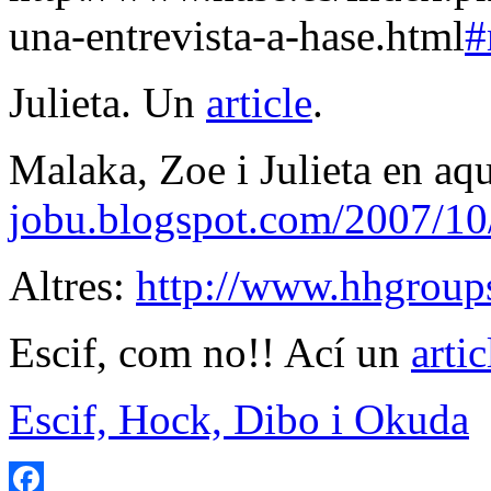
una-entrevista-a-hase.html
#
Julieta. Un
article
.
Malaka, Zoe i Julieta en aq
jobu.blogspot.com/2007/10/
Altres:
http://www.hhgroups
Escif, com no!! Ací un
artic
Escif, Hock, Dibo i Okuda