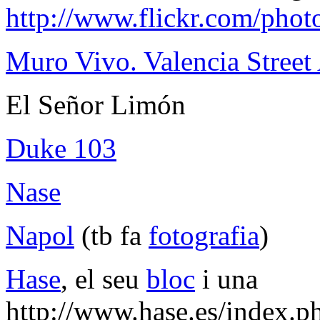
http://www.flickr.com/phot
Muro Vivo. Valencia Street 
El Señor Limón
Duke 103
Nase
Napol
(tb fa
fotografia
)
Hase
, el seu
bloc
i una
http://www.hase.es/index.p