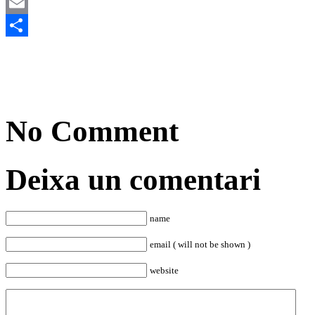
Mastodon
Email
Comparteix
No Comment
Deixa un comentari
name
email ( will not be shown )
website