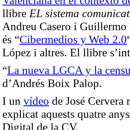
Valenciana en el contexto de
llibre
EL sistema comunicat
Andreu Casero i Guillermo L
és “
Cibermedios y Web 2.0
López i altres. El llibre s’i
“
La nueva LGCA y la censur
d’Andrés Boix Palop.
I un
vídeo
de José Cervera r
explicat aquests quatre an
Digital de la CV.