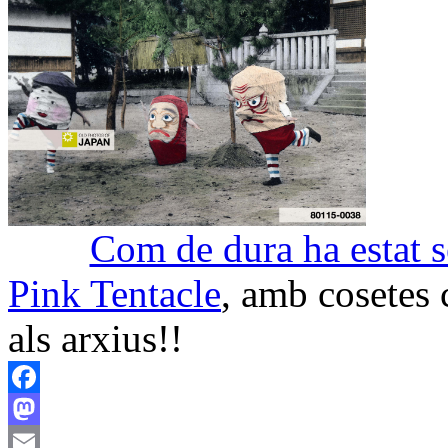
Com de dura ha estat s
Pink Tentacle
, amb cosetes
als arxius!!
Facebook
Mastodon