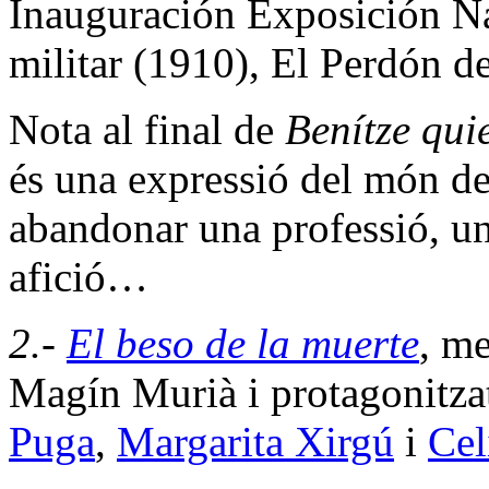
Inauguración Exposición Na
militar (1910), El Perdón d
Nota al final de
Benítze quie
és una expressió del món de
abandonar una professió, un
afició…
2.-
El beso de la muerte
, m
Magín Murià i protagonitza
Puga
,
Margarita Xirgú
i
Cel