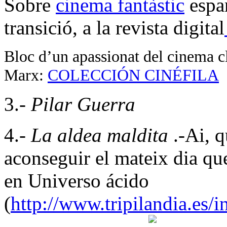
Sobre
cinema fantàstic
espan
transició, a la revista digital
Bloc d’un apassionat del cinema cl
Marx:
COLECCIÓN CINÉFILA
3.-
Pilar Guerra
4.-
La aldea maldita
.-Ai, q
aconseguir el mateix dia qu
en Universo ácido
(
http://www.tripilandia.es/