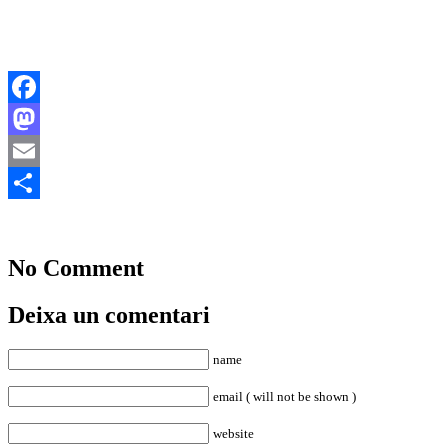
Facebook
Mastodon
Email
Comparteix
No Comment
Deixa un comentari
name
email ( will not be shown )
website