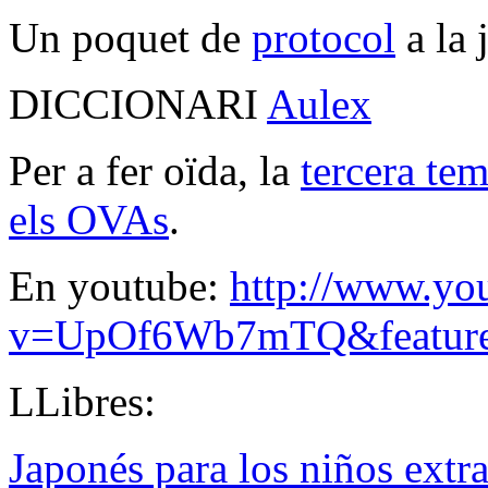
Un poquet de
protocol
a la 
DICCIONARI
Aulex
Per a fer oïda, la
tercera te
els OVAs
.
En youtube:
http://www.yo
v=UpOf6Wb7mTQ&feature=
LLibres:
Japonés para los niños extr