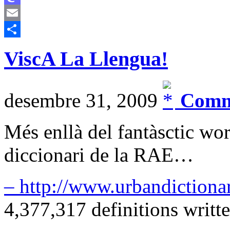
Mastodon
Email
Comparteix
ViscA La Llengua!
desembre 31, 2009
Comme
Més enllà del fantàsctic wo
diccionari de la RAE…
– http://www.urbandictiona
4,377,317 definitions writt