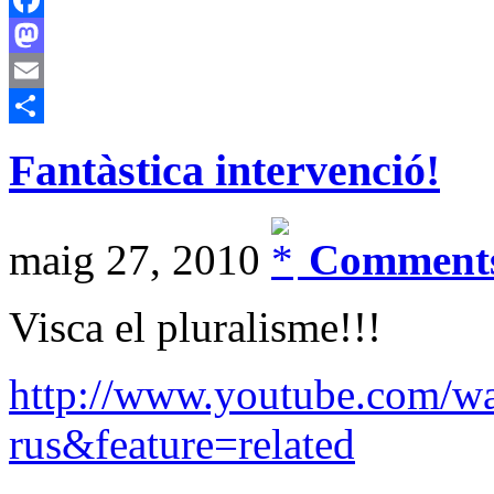
Facebook
Mastodon
Email
Comparteix
Fantàstica intervenció!
maig 27, 2010
Comments
Visca el pluralisme!!!
http://www.youtube.com/
rus&feature=related