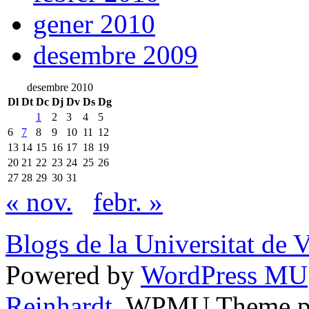
gener 2010
desembre 2009
desembre 2010
Dl
Dt
Dc
Dj
Dv
Ds
Dg
1
2
3
4
5
6
7
8
9
10
11
12
13
14
15
16
17
18
19
20
21
22
23
24
25
26
27
28
29
30
31
« nov.
febr. »
Blogs de la Universitat de 
Powered by
WordPress MU
Reinhardt
. WPMU Theme p