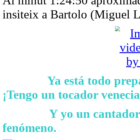
Al minut 1:24:50 aproximad
insiteix a Bartolo (Miguel L
Susana:
Ya está todo prep
¡Tengo un tocador venec
Bartolo:
Y yo un cantador
fenómeno.