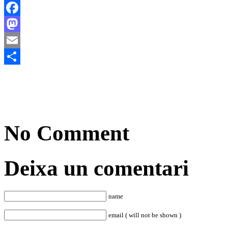
Facebook
Mastodon
Email
Comparteix
No Comment
Deixa un comentari
name
email ( will not be shown )