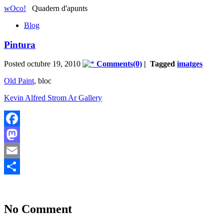
wOco!
Quadern d'apunts
Blog
Pintura
Posted octubre 19, 2010
Comments(0)
| Tagged
imatges
Old Paint
, bloc
Kevin Alfred Strom Ar Gallery
Facebook
Mastodon
Email
Comparteix
No Comment