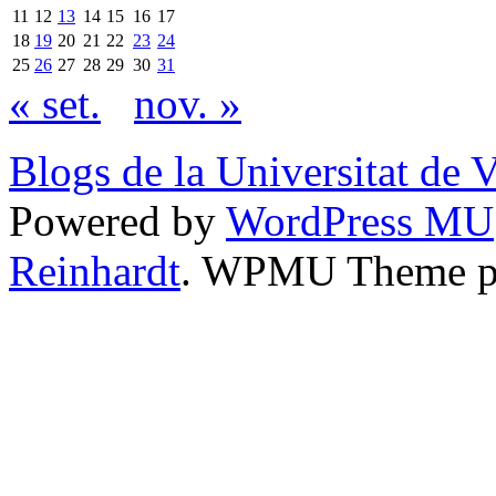
11
12
13
14
15
16
17
18
19
20
21
22
23
24
25
26
27
28
29
30
31
« set.
nov. »
Blogs de la Universitat de 
Powered by
WordPress MU
Reinhardt
. WPMU Theme p