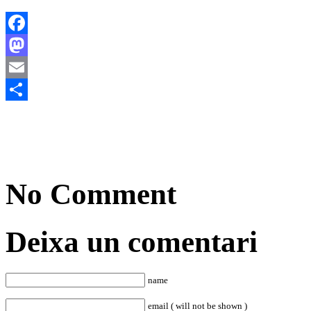
Facebook
Mastodon
Email
Comparteix
No Comment
Deixa un comentari
name
email ( will not be shown )