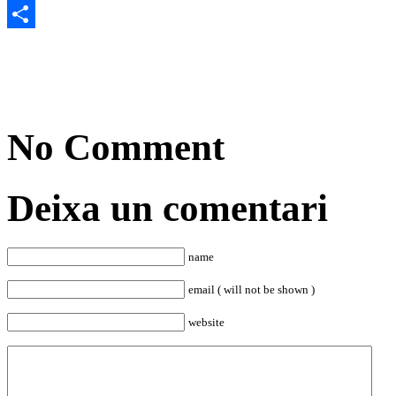
Email
Comparteix
No Comment
Deixa un comentari
name
email ( will not be shown )
website