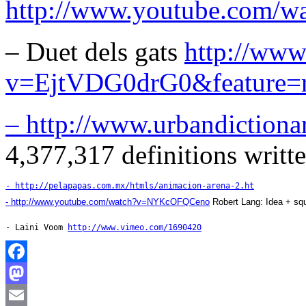
http://www.youtube.com/
– Duet dels gats
http://www
v=EjtVDG0drG0&feature=r
– http://www.urbandictiona
4,377,317 definitions writt
- http://pelapapas.com.mx/htmls/animacion-arena-2.ht
- http://www.youtube.com/watch?v=NYKcOFQCeno
 Robert Lang: Idea + sq
- Laini Voom 
http://www.vimeo.com/1690420
Facebook
Mastodon