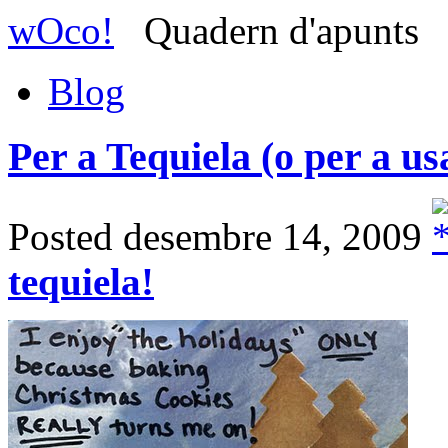
wOco!
Quadern d'apunts
Blog
Per a Tequiela (o per a u
Posted desembre 14, 2009
tequiela!