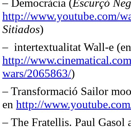
– Democràcia (
Escurçó Neg
http://www.youtube.com/
Sitiados
)
– intertextualitat Wall-e (e
http://www.cinematical.com/
wars/2065863/
)
– Transformació Sailor moo
en
http://www.youtube.co
– The Fratellis. Paul Gasol a